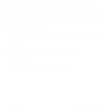
default.aspx?__rval=1&urlredirect=%2Fapuntan-mexicanos-
TECNOLOGÍA
hacia-la-antartida%2Far2426125%3Fv%3D2&referer=–
CIENCIA DE DATOS
7d616165662f3a3a6262623b6770737a6778743b767a783a–
&fbclid=IwAR2tQ544bR9hxTyWU09AqR4e74EGSUu6Jr2L6vIz
INTELIGENCIA ARTIFICIAL
XYjvNr6rXVtSBkA-Dd8
CIENCIA CUÁNTICA ANTÁRTICA
Si estas interesado en participar en algún programa, ponte en contacto
con nosotros.
INFRAESTRUCTURA DIGITAL
#Antartica
#AMEA
#AgenciaMexicanaAntartica
CAMEX
#AntartidaMexico
Para mas noticias síguenos en
CAMEX-1 CONVOCATORIA
https://www.facebook.com/antarticamexico
CAMEX-1 REPORTE
EVENTOS
NOTICIAS
CONTÁCTANOS
SHARE THIS