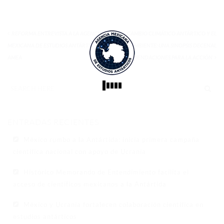
REFORMA ENTREVISTA A LA AGENCIA
EL CAMBIO CLIMÁTICO ANTÁRTICO Y EL
MEXICANA DE ESTUDIOS ANTÁRTICOS –
MEDIO AMBIENTE: UNA SINOPSIS DECENAL
AMEA
Y RECOMENDACIONES PARA LA ACCIÓN
ENTRADAS RECIENTES
México rumbo a la Antártida: inicia primera campaña
científica nacional con apoyo de Ucrania
Histórico Memorando de Entendimiento facilita el
acceso de científicos mexicanos a la Antártida
México y Ucrania fortalecen colaboración científica en
estudios antárticos