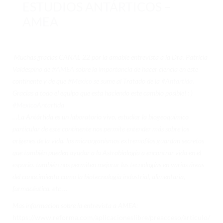
ESTUDIOS ANTÁRTICOS –
INTEGRANTES
AMEA
VOLUNTARIADO
TRANSPARENCIA
Muchas gracias CANAL 22 por la amable entrevista a la Dra. Patricia
SUSTENTABILIDAD
Valdespino de
#AMEA
sobre la importancia de hacer ciencia en este
continente y de que
#Mexico
se sume al Tratado de la
#Antartida
.
DOCUMENTACIÓN
Gracias a todo el equipo que esta haciendo este cambio posible! : )
#MexicoAntartida
APÓYANOS
…La Antártida es un laboratorio vivo, estudiar la biogeoquímico
CIENCIA
particular de este continente nos permite entender más sobre los
orígenes de la vida, los microrganismos extremofilos guardan secretos
CIENCIAS DE LA VIDA
que también pueden ayudar a la Astrobiología a encontrar vida en el
espacio. también nos permiten mejorar las tecnologías en varias áreas
CIENCIAS FÍSICAS
del conocimiento como la biotecnología industrial, alimentaria,
farmacéutica, etc …
GEOCIENCIAS
Mas informacion sobre la entrevista a AMEA:
CIENCIAS SOCIALES
https://www.reforma.com/aplicacioneslibre/preacceso/articulo/