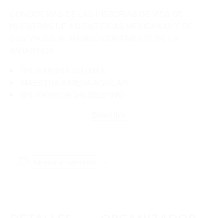
TECNOLOGÍA
CONOCE MAS DE LAS HISTORIAS DE VIDA DE
NUESTRAS DE 3 CIENTIFICAS MEXICANAS Y DE
CIENCIA DE DATOS
SUS VIAJES AL MAGICO CONTINENTE DE LA
INTELIGENCIA ARTIFICIAL
ANTARTICA.
CIENCIA CUÁNTICA ANTÁRTICA
DR. SANDRA GUZMAN
MAESTRA XIMENA AGUILAR
INFRAESTRUCTURA DIGITAL
DR. PATRICIA VALDESPINO
CAMEX
Event link
CAMEX-1 CONVOCATORIA
CAMEX-1 REPORTE
Agregar al calendario
EVENTOS
NOTICIAS
CONTÁCTANOS