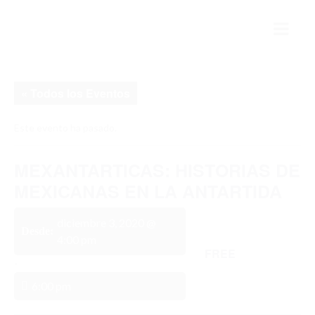
INICIO
« Todos los Eventos
MÉXICO Y LA ANTÁRTIDA
Este evento ha pasado.
HISTORIA
MEXANTARTICAS: HISTORIAS DE
PRESENTE
MEXICANAS EN LA ANTARTIDA
FUTURO
diciembre 3, 2020 @
COLABORACIÓN INTERNACIONAL
4:00 pm
FREE
-
AMEA
6:00 pm
ESTRUCTURA