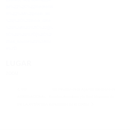
ge%22%2C%22mechanis
m%22%3A%22main_list
%22%2C%22extra_data
%22%3A%22%5C%22[]%
5C%22%22%7D]%2C%2
2has_source%22%3Atru
e%7D
LUGAR
ZOOM
DIA
1ra Reunión de la Agencia Mexicana de
INTERNACIONAL
Estudios Antarticos y la Red Mexicana de
DE LA ANTÁRTIDA
Extremófilos en el CIATEJ