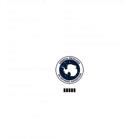
DETALLES
ORGANIZADOR
Fecha:
AMEA
Phone
diciembre 3, 2020
+523313284183
Hora:
Correo electrónico
4:00 pm - 6:00 pm
UTC+0
antartidamexico@gmail.com
Precio:
View Organizador Website
FREE
Categoría del Evento:
congreso
Página Web:
https://web.facebook.com
/events/65663884848869
2/?
acontext=%7B%22source
%22%3A5%2C%22action
_history%22%3A[%7B%2
2surface%22%3A%22pa