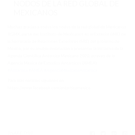
NODOS DE LA RED GLOBAL DE
INTEGRANTES
MEXICANOS
VOLUNTARIADO
Muchas gracias a todos los nodos de la red global de Mexicanos
TRANSPARENCIA
RGMX, parte del Instituto de Mexicanos en el Exterior (IME) de
SUSTENTABILIDAD
la Secretaria de Relaciones Exteriores (SRE) del gobierno de
Mexico, por su amable inviatacion a presentar la iniciativa de la
DOCUMENTACIÓN
Agenda Cientifica Antartica Mexicana 2020, atraves de la
Agencia Mexica de Estudios Antarticos (AMEA).
APÓYANOS
#Antartica
#AMEA
#AgenciaMexicanaAntartica
CIENCIA
Para mas noticias siguenos en
https://www.facebook.com/antarticamexico
CIENCIAS DE LA VIDA
CIENCIAS FÍSICAS
GEOCIENCIAS
CIENCIAS SOCIALES
SHARE THIS