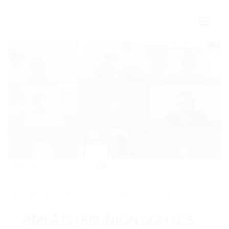
INICIO
MÉXICO Y LA ANTÁRTIDA
HISTORIA
PRESENTE
FUTURO
COLABORACIÓN INTERNACIONAL
AMEA
1. May. 2020
/ by
amea mexico
/
Uncategorized
/
0 comments
ESTRUCTURA
AMEA EN REUNION CON LOS