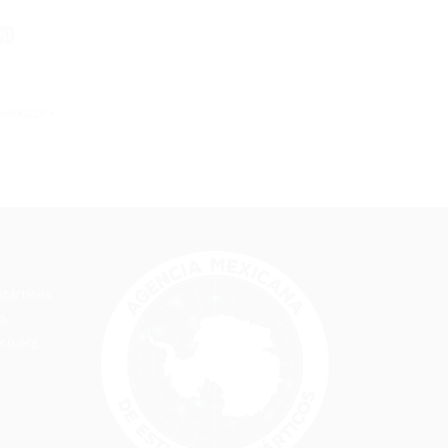
 MÉXICO!
tárticos
o.
co.org