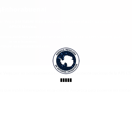
ilar Vega por su nombramiento como representante nacional de la APECS
res que estén interesados en la ciencia Antártica para ponerse en contac