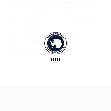
Histórico Memorando de Entendimiento facilita el
TECNOLOGÍA
acceso de científicos mexicanos a la Antártida
CIENCIA DE DATOS
México y Ucrania fortalecen colaboración científica en
INTELIGENCIA ARTIFICIAL
estudios antárticos
CIENCIA CUÁNTICA ANTÁRTICA
México se prepara para su primera expedición
científica al Polo Sur en 2026
INFRAESTRUCTURA DIGITAL
!No te pierdas de este gran suceso¡
CAMEX
CAMEX-1 CONVOCATORIA
COMENTARIOS RECIENTES
CAMEX-1 REPORTE
EVENTOS
NOTICIAS
ABOUT AMEA
CONTÁCTANOS
La Agencia Mexicana de Estudios Antárticos facilita la información