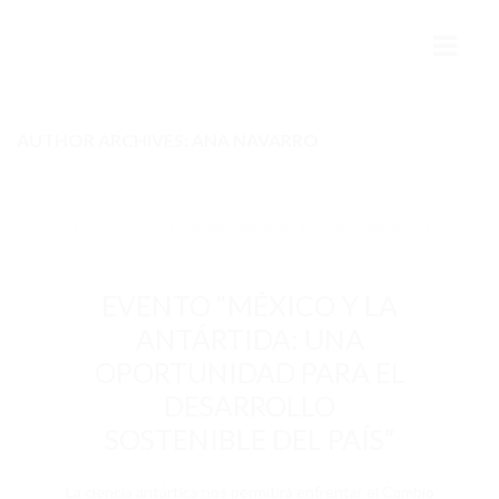
AUTHOR ARCHIVES: ANA NAVARRO
INICIO
MÉXICO Y LA ANTÁRTIDA
23. Mar. 2023
/ by
Ana Navarro
/
Uncategorized
/
0
HISTORIA
comments
PRESENTE
EVENTO “MÉXICO Y LA
FUTURO
ANTÁRTIDA: UNA
OPORTUNIDAD PARA EL
COLABORACIÓN INTERNACIONAL
DESARROLLO
AMEA
SOSTENIBLE DEL PAÍS”
ESTRUCTURA
La ciencia antártica nos permitirá enfrentar el Cambio