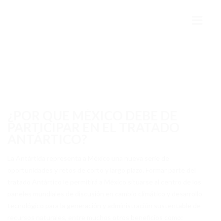
INICIO
MÉXICO Y LA ANTÁRTIDA
HISTORIA
¿POR QUE MÉXICO DEBE DE
PARTICIPAR EN EL TRATADO
PRESENTE
ANTÁRTICO?
FUTURO
La Antártida representa a México una nueva serie de
COLABORACIÓN INTERNACIONAL
oportunidades y retos de corto y largo plazo. Formar parte del
tratado Antártico le permitirá a México situarse al centro de los
AMEA
paneles mundiales de discusión en cambio climático y desarrollo
tecnológico para la generación y administración sustentable de
ESTRUCTURA
recursos naturales, entre muchos otros beneficios como: