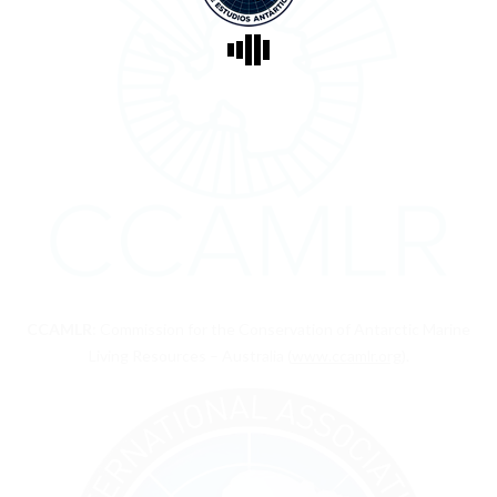
CCAMLR
: Commission for the Conservation of Antarctic Marine
Living Resources – Australia (
www.ccamlr.org
).