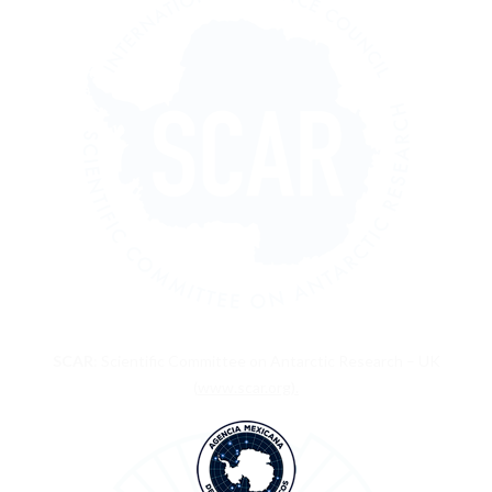
SCAR
: Scientific Committee on Antarctic Research – UK
(
www.scar.org).