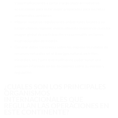
y sus implicaciones a corto y largo plazo en nuestros
TECNOLOGÍA
ecosistemas para estar mejor preparados para los retos
CIENCIA DE DATOS
ambientales venideros.
Mejorar nuestras regulaciones ambientales locales y su
INTELIGENCIA ARTIFICIAL
jurisprudencia regional, eventualmente mejorando nuestra
imagen global de participación y responsable en temas
CIENCIA CUÁNTICA ANTÁRTICA
internacionales de interés
INFRAESTRUCTURA DIGITAL
Generar datos concretos sobre los mapeos mundiales de
recursos naturales en el área (gas natural, petróleo,
CAMEX
minerales, etc.) para eventualmente poder tomar una
posición informada en las decisiones sobre su manejo y
CAMEX-1 CONVOCATORIA
regulación
CAMEX-1 REPORTE
¿CUALES SON LOS PRINCIPALES
EVENTOS
ORGANISMOS
INTERNACIONALES QUE
NOTICIAS
REGULAN LAS OPERACIONES EN
ESTE CONTINENTE?
CONTÁCTANOS